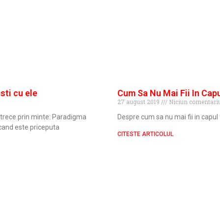
sti cu ele
Cum Sa Nu Mai Fii In Cap
27 august 2019
Niciun comentari
i trece prin minte: Paradigma
Despre cum sa nu mai fii in capu
 cand este priceputa
CITESTE ARTICOLUL